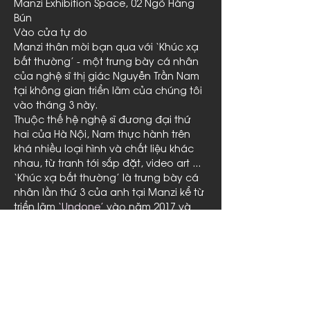
Manzi Exhibition Space, 02 Ngõ Hàng 
Bún

Vào cửa tự do
Manzi thân mời bạn qua với ‘Khúc xạ 
bất thường’ - một trưng bày cá nhân 
của nghệ sĩ thị giác Nguyễn Trần Nam 
tại không gian triển lãm của chúng tôi 
vào tháng 3 này.
Thuộc thế hệ nghệ sĩ đương đại thứ 
hai của Hà Nội, Nam thực hành trên 
khá nhiều loại hình và chất liệu khác 
nhau, từ tranh tới sắp đặt, video art ... 
‘Khúc xạ bất thường’ là trưng bày cá 
nhân lần thứ 3 của anh tại Manzi kể từ 
triển lãm 
‘Undone’
 vào năm 2017 và 
‘Những chương vỡ’ 
vào năm 2013.
Tại ‘Khúc xạ bất thường’, bộ phim 
stop motion đóng vai trò trung tâm - là 
thứ duy nhất…
Read More >