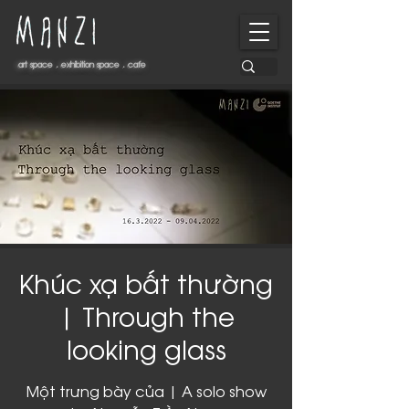
art space . exhibition space . cafe
art space . exhibition space . cafe
Khúc xạ bất thường
| Through the
looking glass
Một trưng bày của | A solo show