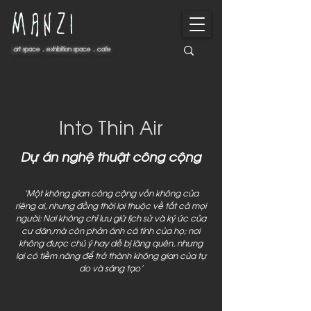
art space . exhibition space . cafe
art space . exhibition space . cafe
Into Thin Air
Dự án nghệ thuật công cộng
‘Một không gian công cộng vốn không của
riêng ai, nhưng đồng thời lại thuộc về tất cả mọi
người; Nơi không chỉ lưu giữ lịch sử và ký ức của
cư dân,mà còn phản ánh cá tính của họ; nơi
không được chú ý hay dễ bị lãng quên, nhưng
lại có tiềm năng để trở thành không gian của tự
do và sáng tạo’