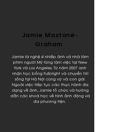
Jamie Maxtone-
Graham
Jamie là nghệ sĩ nhiếp ảnh và nhà làm
phim người Mỹ từng làm việc tại New
York và Los Angeles. Từ năm 2007 anh
nhận học bổng Fulbright và chuyển tới
sống tại Hà Nội cùng vợ và con gái.
Ngoài việc tiếp tục các thực hành đa
dạng về ảnh, Jamie tổ chức và hướng
dẫn các khoá học về hình ảnh động và
đa phương tiện.