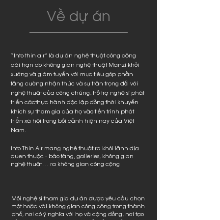
​Về dự án
“Into thin air” là dự án nghệ thuật công cộng
dài hạn do không gian nghệ thuật Manzi khởi
xướng và giám tuyển với mục tiêu góp phần
tăng cường nhận thức và sự trân trọng đối với
nghệ thuật của công chúng, hỗ trợ nghệ sĩ phát
triển cácthực hành độc lập đồng thời khuyến
khích sự tham gia của họ vào tiến trình phát
triển xã hội trong bối cảnh hiện nay của Việt
Nam.
Into Thin Air mang nghệ thuật ra khỏi lãnh địa
quen thuộc - bảo tàng, galleries, không gian
nghệ thuật … ra không gian công cộng
Mỗi nghệ sĩ tham gia dự án được yêu cầu chọn
một hoặc vài không gian công cộng trong thành
phố, nơi có ý nghĩa với họ và cộng đồng, nơi tạo