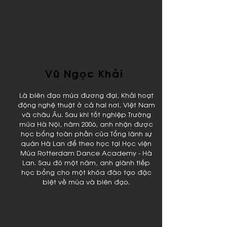
Vũ Ngọc Khải
Là biên đạo múa đương đại, Khải hoạt
động nghệ thuật ở cả hai nơi, Việt Nam
và châu Âu. Sau khi tốt nghiệp Trường
múa Hà Nội, năm 2006, anh nhận được
học bổng toàn phần của Tổng lãnh sự
quán Hà Lan để theo học tại Học viện
Múa Rotterdam Dance Academy - Hà
Lan. Sau đó một năm, anh giành tiếp
học bổng cho một khóa đào tạo đặc
biệt về múa và biên đạo.