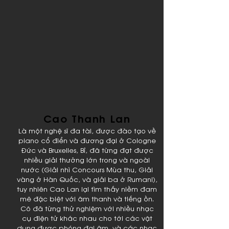
Cao Thanh Lan
Là một nghệ sĩ đa tài, được đào tạo về
piano cổ điển và đương đại ở Cologne
Đức và Bruxelles, Bỉ, đã từng đạt được
nhiều giải thưởng lớn trong và ngoài
nước (Giải nhì Concours Mùa thu, Giải
vàng ở Hàn Quốc, và giải ba ở Rumani),
tuy nhiên Cao Lan lại tìm thấy niềm đam
mê đặc biệt với âm thanh và tiếng ồn.
Cô đã từng thử nghiệm với nhiều nhạc
cụ điện tử khác nhau cho tới các vật
dụng được phóng đại âm, và các nhạc