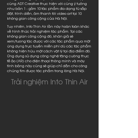
cùng ADT Creative thực hiện với cùng ý tưởng
như bản 1 - gồm 10 tác phẩm đa dạng từ sắp
đặt, trình diễn, âm thanh tới video art tại 10
không gian công cộng của Hà Nội.
Tuy nhiên, Into Thin Air lần này hoàn toàn khác
về hình thức trải nghiệm tác phẩm. Tại các
không gian công cộng đó, khán giả sẽ
xem/tương tác được với các tác phẩm qua một
ứng dụng trực tuyến miễn phí dù các tác phẩm
không hiện hữu một cách vật lý tại địa điểm đó.
Ứng dụng sử dụng công nghệ tăng cường thực
tế ảo (AR) cho điện thoại thông minh và máy
tính bảng này cũng sẽ giúp chỉ dẫn cho công
chúng tìm được tác phẩm trong lòng Hà Nội.
Trải nghiệm Into Thin Air