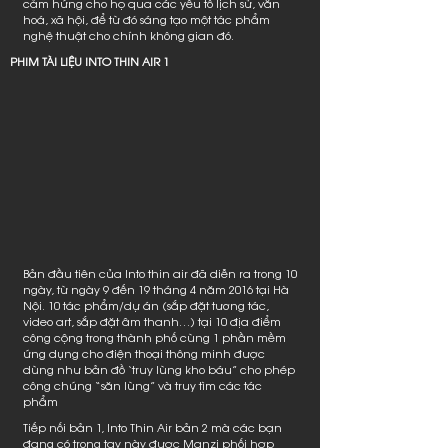
cảm hứng cho họ qua các yếu tố lịch sử, văn
hoá, xã hội, để từ đó sáng tạo một tác phẩm
nghệ thuật cho chính không gian đó.
​PHIM TÀI LIỆU INTO THIN AIR 1
Bản đầu tiên của Into thin air đã diễn ra trong 10
ngày, từ ngày 9 đến 19 tháng 4 năm 2016 tại Hà
Nội. 10 tác phẩm/dự án (sắp đặt tương tác,
video art, sắp đặt âm thanh…) tại 10 địa điểm
công cộng trong thành phố cùng 1 phần mềm
ứng dụng cho điện thoại thông minh được
dùng như bản đồ ‘truy lùng kho báu” cho phép
công chúng “săn lùng” và truy tìm các tác
phẩm
Tiếp nối bản 1, Into Thin Air bản 2 mà các bạn
đang có trong tay này được Manzi phối hợp