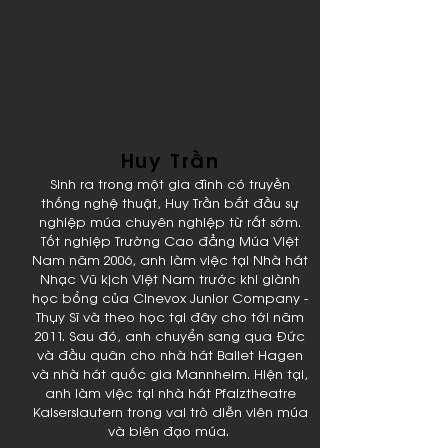
Huy Trần
Sinh ra trong một gia đình có truyền
thống nghệ thuật, Huy Trần bắt đầu sự
nghiệp múa chuyên nghiệp từ rất sớm.
Tốt nghiệp Trường Cao đẳng Múa Việt
Nam năm 2006, anh làm việc tại Nhà hát
Nhạc Vũ kịch Việt Nam trước khi giành
học bổng của Cinevox Junior Company -
Thụy Sĩ và theo học tại đây cho tới năm
2011. Sau đó, anh chuyển sang qua Đức
và đầu quân cho nhà hát Ballet Hagen
và nhà hát quốc gia Mannheim. Hiện tại,
anh làm việc tại nhà hát Pfalztheatre
Kaiserslautern trong vai trò diễn viên múa
và biên đạo múa.