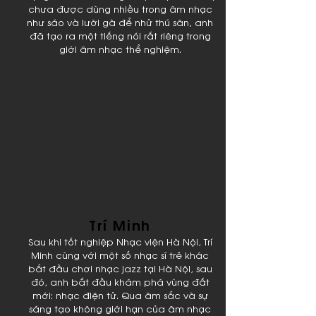
chưa được dùng nhiều trong âm nhạc
như sáo và lưỡi gà để nhử thú săn, anh
đã tạo ra một tiếng nói rất riêng trong
giới âm nhạc thể nghiệm.
Trí Minh
Sau khi tốt nghiệp Nhạc viện Hà Nội, Trí
Minh cùng với một số nhạc sĩ trẻ khác
bắt đầu chơi nhạc jazz tại Hà Nội, sau
đó, anh bắt đầu khám phá vùng đất
mới: nhạc điện tử. Qua âm sắc và sự
sáng tạo không giới hạn của âm nhạc