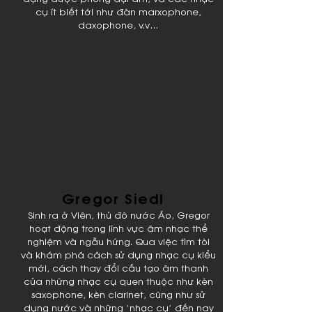
cụ ít biết tới như đàn marxophone,
daxophone, v.v…
Gregor Siedl
Sinh ra ở Viên, thủ đô nước Áo, Gregor
hoạt động trong lĩnh vực âm nhạc thể
nghiệm và ngẫu hứng. Qua việc tìm tòi
và khám phá cách sử dụng nhạc cụ kiểu
mới, cách thay đổi cấu tạo âm thanh
của những nhạc cụ quen thuộc như kèn
saxophone, kèn clarinet, cũng như sử
dụng nước và những ‘nhạc cụ’ đến nay