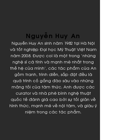
Nguyễn Huy An
Nguyễn Huy An sinh năm 1982 tại Hà Nội
và tốt nghiệp Đại học Mỹ Thuật Việt Nam
năm 2008. Được coi là một trong ‘những
nghệ sĩ cá tính và mạnh mẽ nhất trong
thế hệ của mình’, các tác phẩm của An
gồm tranh, trình diễn, sắp đặt đều là
quá trình cố gắng đào sâu vào những
mảng tối của tâm thức. Anh được các
curator và nhà phê bình nghệ thuật
quốc tế đánh giá cao bởi sự tối giản về
hình thức, mạnh mẽ về nội tâm, và giàu ý
niệm trong các tác phẩm.