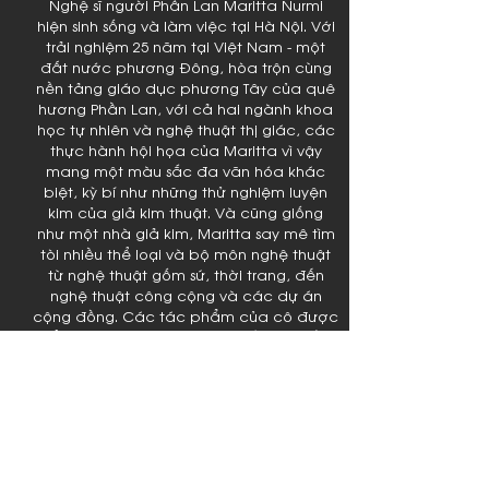
Nghệ sĩ người Phần Lan Maritta Nurmi
hiện sinh sống và làm việc tại Hà Nội. Với
trải nghiệm 25 năm tại Việt Nam - một
đất nước phương Đông, hòa trộn cùng
nền tảng giáo dục phương Tây của quê
hương Phần Lan, với cả hai ngành khoa
học tự nhiên và nghệ thuật thị giác, các
thực hành hội họa của Maritta vì vậy
mang một màu sắc đa văn hóa khác
biệt, kỳ bí như những thử nghiệm luyện
kim của giả kim thuật. Và cũng giống
như một nhà giả kim, Maritta say mê tìm
tòi nhiều thể loại và bộ môn nghệ thuật
từ nghệ thuật gốm sứ, thời trang, đến
nghệ thuật công cộng và các dự án
cộng đồng. Các tác phẩm của cô được
triển lãm rộng rãi ở cả châu Á, châu Âu,
châu Mỹ.
Hiện Maritta sống và làm việc tại cả Việt
Nam và Phần Lan