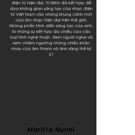
điện tử hiện đại, Trí Minh đã kết hợp để
đưa không gian sáng tạo của nhạc điện
tử Việt Nam vào những khung cảnh mới
của âm nhạc hiện đại trên thế giới.
Những phần trình diễn sáng tạo của anh,
là những sự kết hợp đa chiều của các
loại hình nghệ thuật, đem người nghe và
xem chiêm ngưỡng những chiều khác
nhau của âm thanh và ánh sáng thế kỷ
21
Maritta Nurmi