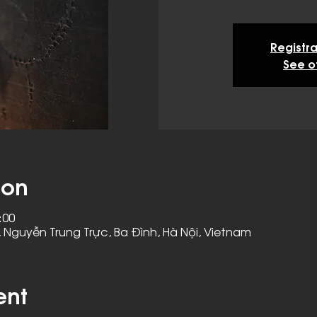
Registra
See o
ion
:00
 Nguyễn Trung Trực, Ba Đình, Hà Nội, Vietnam
ent