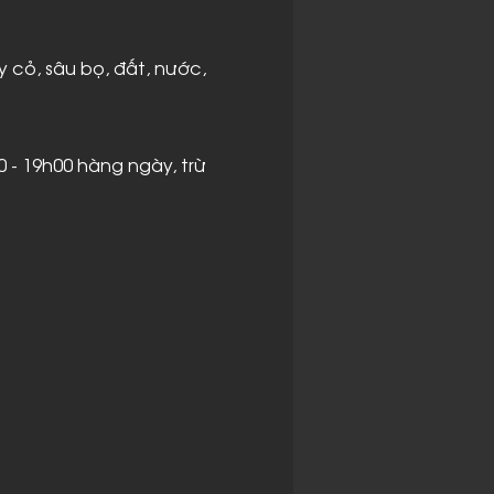
y cỏ, sâu bọ, đất, nước,
0 - 19h00 hàng ngày, trừ
n của một vùng đất, một
n thú, hay một cộng
hế giới tự nhiên với sự
àng ngày.
n như: cây cỏ, côn
hân tạo như động cơ,
t trung gian, cầu nối,
hác, giữa ngày và đêm,