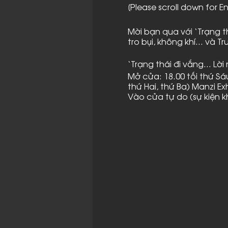
[Please scroll down for En
Mời bạn qua với ‘Trạng t
tro bụi, không khí... và
‘Trạng thái đi vắng… Lời 
Mở cửa: 18.00 tối thứ Sá
thứ Hai, thứ Ba) Manzi E
Vào cửa tự do (sự kiện k
‘Trạng thái đi vắng… Lời
dòng sông, một khu rừn
đồng... Ở đây, khái niệm
‘trở nên vắng mặt’ của 
Các tác phẩm trong trưn
trùng, đất, nước, những
máy ảnh, ánh sáng điện… 
hay phương tiện cho nhữ
‘Trạng thái đi vắng… Lời 