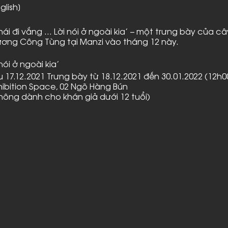
glish]
hái đi vắng … Lời nói ở ngoài kia’ – một trưng bày của câ
 Trương Công Tùng tại Manzi vào tháng 12 này.
nói ở ngoài kia’
u 17.12.2021 Trưng bày từ 18.12.2021 đến 30.01.2022 (12h0
xhibition Space, 02 Ngõ Hàng Bún
hông dành cho khán giả dưới 12 tuổi)
 nói ở ngoài kia’ có thể được nhận diện như sự hoá thâ
g, một phong cảnh, một chân dung, một con bọ, một co
 ‘Đi vắng’ được dùng để nối kết trạng thái vắng mặt của t
chúng trong quan niệm và trong hành vi của chúng ta h
g bày lần này là sự cộng tác giữa các thực thể tự nhiê
 linh hồn… và những yếu tố thường được định nghĩa là n
Con người, trong toàn bộ quá trình này, đóng vai trò vậ
ng yếu tố tự nhiên và nhân tạo được vận hành.
nói ở ngoài kia’ là một lần đi qua như nhiều lần đi qua k