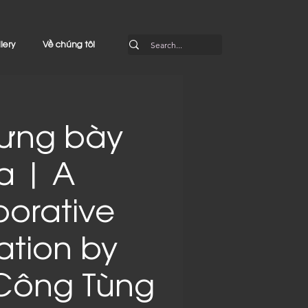
lery
Về chúng tôi
rưng bày
a | A
borative
lation by
Công Tùng