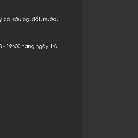
y cỏ, sâu bọ, đất, nước,
0 - 19h00 hàng ngày, trừ
n của một vùng đất, một
n thú, hay một cộng
hế giới tự nhiên với sự
àng ngày.
n như: cây cỏ, côn
hân tạo như động cơ,
t trung gian, cầu nối,
hác, giữa ngày và đêm,