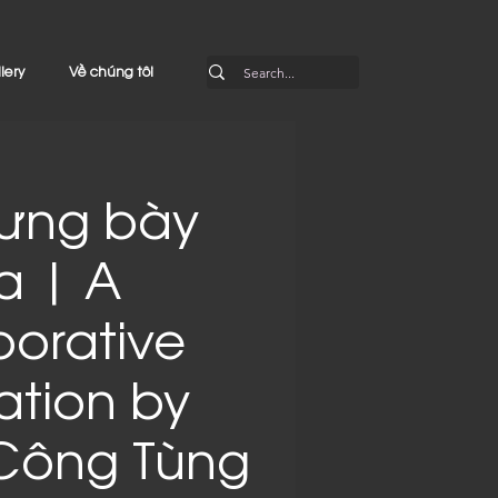
lery
Về chúng tôi
rưng bày
a | A
borative
lation by
Công Tùng