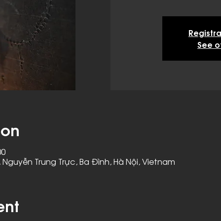
Registra
See o
ion
00
 Nguyễn Trung Trực, Ba Đình, Hà Nội, Vietnam
ent