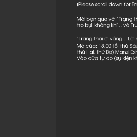
[Please scroll down for En
Mời bạn qua với ‘Trạng t
tro bụi, không khí... và
‘Trạng thái đi vắng… Lời 
Mở cửa: 18.00 tối thứ Sá
thứ Hai, thứ Ba) Manzi E
Vào cửa tự do (sự kiện k
‘Trạng thái đi vắng… Lời
dòng sông, một khu rừn
đồng... Ở đây, khái niệm
‘trở nên vắng mặt’ của 
Các tác phẩm trong trưn
trùng, đất, nước, những
máy ảnh, ánh sáng điện… 
hay phương tiện cho nhữ
‘Trạng thái đi vắng… Lời 