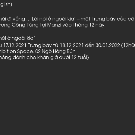
glish]
hái đi vắng … Lời nói ở ngoài kia’ – một trưng bày của câ
 Trương Công Tùng tại Manzi vào tháng 12 này.
nói ở ngoài kia’
u 17.12.2021 Trưng bày từ 18.12.2021 đến 30.01.2022 (12h0
xhibition Space, 02 Ngõ Hàng Bún
hông dành cho khán giả dưới 12 tuổi)
 nói ở ngoài kia’ có thể được nhận diện như sự hoá thâ
g, một phong cảnh, một chân dung, một con bọ, một co
 ‘Đi vắng’ được dùng để nối kết trạng thái vắng mặt của t
chúng trong quan niệm và trong hành vi của chúng ta h
g bày lần này là sự cộng tác giữa các thực thể tự nhiê
 linh hồn… và những yếu tố thường được định nghĩa là n
Con người, trong toàn bộ quá trình này, đóng vai trò vậ
ng yếu tố tự nhiên và nhân tạo được vận hành.
nói ở ngoài kia’ là một lần đi qua như nhiều lần đi qua k