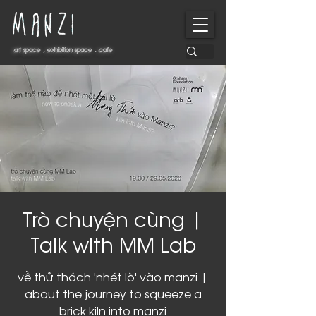
art space . exhibition space . cafe
art space . exhibition space . cafe
Trò chuyện cùng |
Talk with MM Lab
về thử thách 'nhét lò' vào manzi |
about the journey to squeeze a
brick kiln into manzi