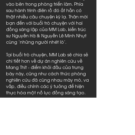
vào bên trong phòng triển lãm. Phía 
sau hành trình điên rồ đó ắt hẳn có 
thật nhiều câu chuyện kỳ lạ. Thân mời 
bạn đến với buổi trò chuyện với hai 
đồng sáng lập của MM Lab, kiến trúc 
sư Nguyễn Hà & Nguyễn Lê Minh Nhựt 
cùng ‘những người nhét lò’.
Tại buổi trò chuyện, MM Lab sẽ chia sẻ 
chi tiết hơn về dự án nghiên cứu về 
Mang Thít - điểm khởi đầu của trưng 
bày này, cũng như cách thức phòng 
nghiên cứu đã cùng nhau mày mò, va 
vấp, điều chỉnh các ý tưởng để hiện 
thực hóa một nỗ lực đồng sáng tạo.
►THÔNG TIN SỰ KIỆN:
➖ Thời gian
: 19.30 tối…
Read More >