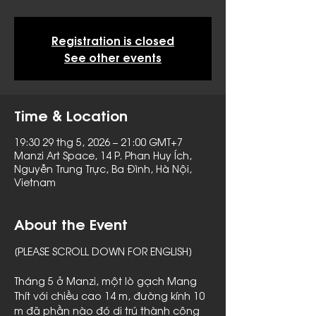
Registration is closed
See other events
Time & Location
19:30 29 thg 5, 2026 – 21:00 GMT+7
Manzi Art Space, 14 P. Phan Huy Ích,
Nguyễn Trung Trực, Ba Đình, Hà Nội,
Vietnam
About the Event
[PLEASE SCROLL DOWN FOR ENGLISH]
Tháng 5 ở Manzi, một lò gạch Mang 
Thít với chiều cao 14 m, đường kính 10 
m đã phần nào đó di trú thành công 