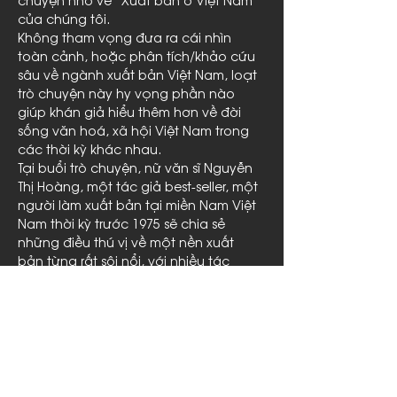
chuyện nhỏ về “Xuất bản ở Việt Nam” 
của chúng tôi.
Không tham vọng đưa ra cái nhìn 
toàn cảnh, hoặc phân tích/khảo cứu 
sâu về ngành xuất bản Việt Nam, loạt 
trò chuyện này hy vọng phần nào 
giúp khán giả hiểu thêm hơn về đời 
sống văn hoá, xã hội Việt Nam trong 
các thời kỳ khác nhau.
Tại buổi trò chuyện, nữ văn sĩ Nguyễn 
Thị Hoàng, một tác giả best-seller, một 
người làm xuất bản tại miền Nam Việt 
Nam thời kỳ trước 1975 sẽ chia sẻ 
những điều thú vị về một nền xuất 
bản từng rất sôi nổi, với nhiều tác 
phẩm hay, nhưng nay đã chìm xuống 
dòng sông lịch sử. 
Thời gian: 19.00 thứ Ba ngày 20 tháng 4
Manzi art…
Read More >