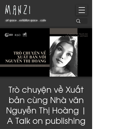
art space . exhibition space . cafe
art space . exhibition space . cafe
Trò chuyện về Xuất
bản cùng Nhà văn
Nguyễn Thị Hoàng |
A Talk on publishing