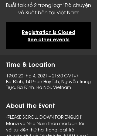
Buổi talk số 2 trong loạt 'Trò chuyện
về Xuất bản tại Việt Nam'
Registration is Closed
See other events
Time & Location
19:00 20 thg 4, 2021 – 21:30 GMT+7
Ba Đình, 14 Phan Huy Ích, Nguyễn Trung
Trực, Ba Đình, Hà Nội, Vietnam
About the Event
[PLEASE SCROLL DOWN FOR ENGLISH]
Manzi và Nhã Nam thân mời bạn tới 
với sự kiện thứ hai trong loạt trò 