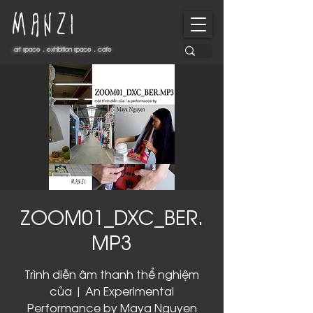
art space . exhibition space . cafe
art space . exhibition space . cafe
ZOOM01_DXC_BER.
MP3
Trình diễn âm thanh thể nghiệm
của | An Experimental
Performance by Maya Nguyen