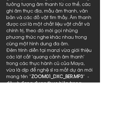
tưởng tượng âm thanh từ cơ thể, các 
ghi âm thực địa, mẫu âm thanh, văn 
bản và các đồ vật tìm thấy. Âm thanh 
được coi là một chất liệu vật chất và 
chính trị, theo đó mời gọi những 
phương thức nghe khác nhau trong 
cùng một hình dung đa âm. 
Đêm trình diễn tại manzi vừa giới thiệu 
các lát cắt 'quang cảnh âm thanh' 
trong các thực hành cũ của Maya, 
vừa là dịp để nghệ sĩ ra mắt dự án mới 
mang tên “
ZOOM01_DXC_BER.MP3
”  - 
đã và đang được thực hiện trong 
chương trình lưu trú của cô tại Trung 
tâm Nghệ thuật và Đô thị ZK/U Berlin, 
Đức…
Read More >