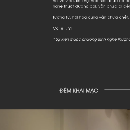
hỏi về việc, liệu hội hoạ hiện thực có 
nghệ thuật đương đại, vẫn chưa đi đến 
Tương tự, hội hoạ cũng vẫn chưa chết,
Có lẽ… ?!
* Sự kiện thuộc chương trình nghệ thuật
ĐÊM KHAI MẠC