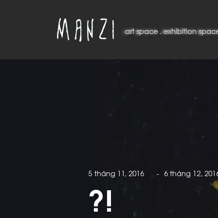
art space . exhibition space
art space . exhibition spac
5 tháng 11, 2016
-
6 tháng 12, 201
?!