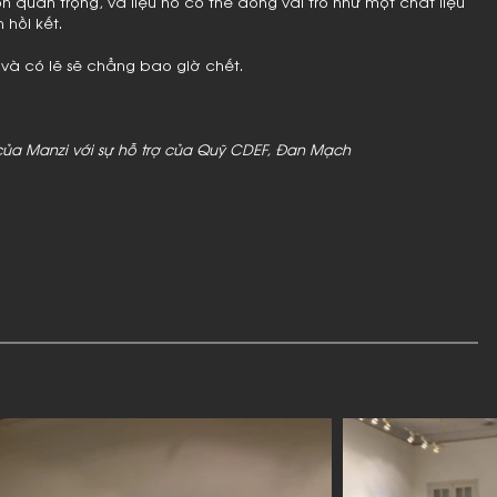
còn quan trọng, và liệu nó có thể đóng vai trò như một chất liệu
hồi kết.
 và có lẽ sẽ chẳng bao giờ chết.
 của Manzi với sự hỗ trợ của Quỹ CDEF, Đan Mạch