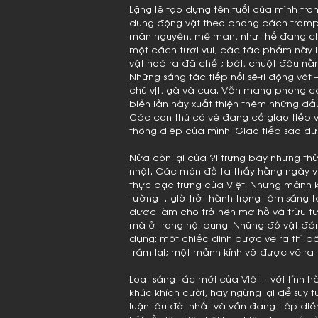
Lặng lẽ tạo dựng tên tuổi của mình tr
dung động vật theo phong cách trompe
mãn nguyện, mê man, như thể đang c
một cách tươi vui, các tác phẩm này lại
vật hoá ra đã chết; bởi, chuột đâu nằ
Những sáng tác tiếp nối sê-ri động vật 
chú vịt, gà và cua. Vẫn mang phong cá
biển lần này xuất thiện thêm những dấ
Các con thú có vẻ đang cố giao tiếp vớ
thông điệp của mình. Giao tiếp sao đư
Nửa còn lại của ?! trưng bày những th
nhật. Các món đồ ta thấy hằng ngày 
thực đặc trưng của Việt. Những mảnh k
tường… giờ trở thành trọng tâm sáng tá
được làm cho trở nên mơ hồ và trừu t
mà ở trong nội dung. Những đồ vật đán
dụng: một chiếc đinh được vẽ ra thì đâ
trám lại; một mảnh kính vỡ được vẽ ra 
Loạt sáng tác mới của Việt – với tính h
khúc khích cười, hay ngừng lại để suy 
luận lâu đời nhất và vẫn đang tiếp diễn