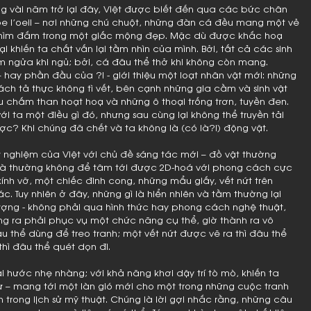
ong vài năm trở lại đây, Việt được biết đến qua các bức chân
 l’oeil – nơi những chú chuột, những đàn cá đều mang một vẻ
hìm đắm trong một giấc mộng đẹp. Mặc dù được khắc hoạ
 khiến ta chất vấn lại tầm nhìn của mình. Bởi, tất cả các sinh
m ngửa khi ngủ; bởi, cá đâu thể thở khi không còn mang.
– hay phần đầu của ?! - giới thiệu một loạt nhân vật mới: những
ch tả thực không tì vết, bên cạnh những gia cầm và sinh vật
u chấm than hoạt hoạ và những ô thoại trống trơn, tuyền đen.
i ta một điều gì đó, nhưng sau cùng lại không thể truyền tải
ợc? Khi chúng đã chết và ta không là (có là?!) động vật.
ử nghiệm của Việt với chủ đề sáng tác mới – đồ vật thường
và thường không để tâm tới được 2D-hoá với phong cách cực
ính vỡ, một chiếc đinh cong, những mẩu giấy, vết nứt trên
c. Tuy nhiên ở đây, những gì là hiển nhiên và tầm thường lại
ượng - không phải qua hình thức hay phong cách nghệ thuật,
g ra phải phục vụ một chức năng cụ thể, giờ thành ra vô
u thể dùng để treo tranh; một vết nứt được vẽ ra thì đâu thể
thì đâu thể quét dọn đi.
ài hước nhẹ nhàng; với khả năng khơi dậy trí tò mò, khiến ta
tư – mang tới một làn gió mới cho một trong những cuộc tranh
 trong lịch sử mỹ thuật. Chúng là lời gợi nhắc rằng, những câu