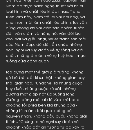
Mỹ thuật Việt Nam vào 2003, Nguyễn Trần
Nam đã thực hành nghệ thuật với nhiều
loại hình và chất liệu khác nhau. Trong
triển lãm này, Nam trở lại với hội hoạ, và
chọn sơn mài làm chất liệu chính. Tuy vẫn
cùng không khí với các tác phẩm trước
đó - vẫn u ám và nặng nề, vẫn đôi lúc
khôi hài và giễu nhại, series tranh sơn mài
của Nam đẹp, dữ dội, ẩn chứa những
hoài nghi và suy đoán về sự sống và cái
chết, những ám ảnh về sự huỷ hoại, mục
ruỗng của cảnh quan.
Tạo dựng một thế giới giả tưởng, không
gò bó bởi bất kì sự thật, không gian hay
thời gian nào, ‘Undone’ là những cuộc
truy đuổi, những cuộc xô xát, những
gương mặt giập nát úp xuống lòng
đường, bóng một ai đó vừa lướt qua
khoảng tối phía bên kia khung cửa -
những hình ảnh trôi qua không có
nguyên nhân, không đầu cuối, không giải
thích... "Chúng ta hồ nghi suy đoán về
khoảnh khắc bất an tương tự đã xảy ra