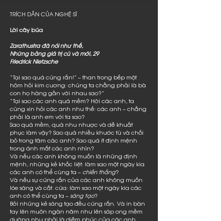
TRÍCH DẪN CỦA NGHỆ SĨ
Lời cây búa
Zarathustra đã nói như thế,
Những bảng giá trị cũ và mới, 29
Friedrick Nietzsche
“Tại sao quá cứng rắn!” – than trong bếp một
hôm hỏi kim cương: chúng ta chẳng phải là bà
con họ hàng gần với nhau sao?”
“Tại sao các anh quá mềm? Hỡi các anh, ta
cũng xin hỏi các anh như thế: các anh – chẳng
phải là anh em với ta sao?
Sao quá mềm, quá nhu nhược và dễ khuất
phục làm vậy? Sao quá nhiều khước từ và chối
bỏ trong tâm các anh? Sao quá ít định mệnh
trong ánh mắt các anh nhìn?
Và nếu các anh không muốn là những định
mệnh, những kẻ khốc liệt: làm sao một ngày kia
các anh có thể cùng ta –
chiến thắng
?
Và nếu sự cứng rắn của các anh không muốn
lóe sáng và cắt. cứa: làm sao một ngày kia các
anh có thể cùng ta –
sáng tạo
?
Bởi những kẻ sáng tạo đều cứng rắn. Và in bàn
tay lên muôn ngàn năm như lên sáp ong mềm
dường như phải là diễm phúc của các anh.