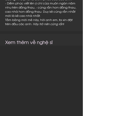
- Diễm phúc viết lên ý chí của muôn ngàn năm
như trên đồng thau, - cứng rắn hơn đồng thau,
cao nhã hơn đồng thau. Duy kẻ cứng rắn nhất
mới là kẻ cao nhã nhất.
Tấm bảng mới mẻ này, hỡi anh em, ta xin đặt
trên đầu các anh:
Hãy trở nên cứng rắn
!
Xem thêm về nghệ sĩ