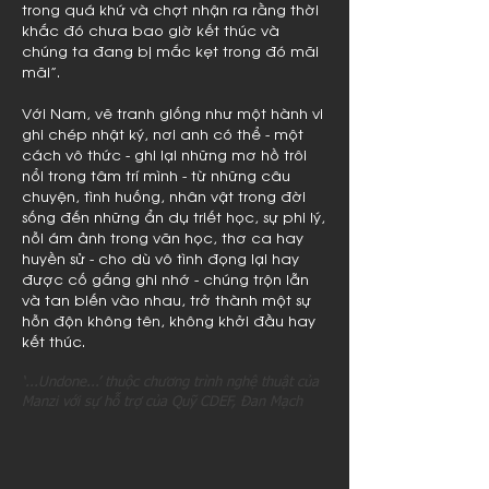
trong quá khứ và chợt nhận ra rằng thời
khắc đó chưa bao giờ kết thúc và
chúng ta đang bị mắc kẹt trong đó mãi
mãi”.
Với Nam, vẽ tranh giống như một hành vi
ghi chép nhật ký, nơi anh có thể - một
cách vô thức - ghi lại những mơ hồ trôi
nổi trong tâm trí mình - từ những câu
chuyện, tình huống, nhân vật trong đời
sống đến những ẩn dụ triết học, sự phi lý,
nỗi ám ảnh trong văn học, thơ ca hay
huyền sử - cho dù vô tình đọng lại hay
được cố gắng ghi nhớ - chúng trộn lẫn
và tan biến vào nhau, trở thành một sự
hỗn độn không tên, không khởi đầu hay
kết thúc.
‘...Undone...’ thuộc chương trình nghệ thuật của
Manzi với sự hỗ trợ của Quỹ CDEF, Đan Mạch