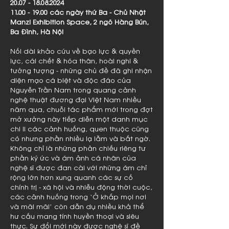
20.07 - 18.08.2024
11.00 - 19.00
các ngày thứ Ba - Chủ Nhật
Manzi Exhibition Space, 2 ngõ Hàng Bún,
Ba Đình, Hà Nội
Nối dài khảo cứu về bạo lực & quyền
lực, cái chết & hóa thân, hoài nghi &
tưởng tượng - những chủ đề đã ghi nhận
diện mạo cá biệt và độc đáo của
Nguyễn Trần Nam trong quang cảnh
nghệ thuật đương đại Việt Nam nhiều
năm qua, chuỗi tác phẩm mới trong đợt
mở xưởng này tiếp diễn một danh mục
chi li các cảnh huống, quen thuộc cũng
có nhưng phần nhiều lạ lẫm và bất ngờ.
Không chỉ là những phản chiếu riêng tư
phần ký ức và ám ảnh cá nhân của
nghệ sĩ được đan cài với những ám chỉ
rộng lớn hơn xung quanh các sự cố
chính trị - xã hội và nhiễu động thời cuộc,
các cảnh huống trong ‘Ở khắp mọi nơi
và mãi mãi’ còn dẫn dụ nhiều khả thể
hư cấu mang tính huyền thoại và siêu
thực. Sự đổi mới này được nghệ sĩ đề