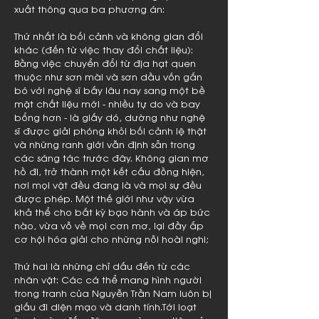
xuất thông qua ba phương án:
Thứ nhất là bối cảnh và không gian đổi
khác (đến từ việc thay đổi chất liệu):
Bằng việc chuyển đổi từ địa hạt quen
thuộc như sơn mài và sơn dầu vốn gắn
bó với nghệ sĩ bấy lâu nay sang một bề
mặt chất liệu mới - nhiều tự do và bay
bổng hơn - là giấy dó, dường như nghệ
sĩ được giải phóng khỏi bối cảnh lệ thật
và những ranh giới vẫn định sẵn trong
các sáng tác trước đây. Không gian mơ
hồ đi, trở thành một kết cấu đồng hiện,
nơi mọi vật đều đang là và mọi sự đều
được phép. Một thế giới như vậy vừa
khả thể cho bất kỳ bạo hành và áp bức
nào, vừa vỗ về mọi cơn mơ, lại đầy ắp
cơ hội hóa giải cho những nỗi hoài nghi;
Thứ hai là những chỉ dấu đến từ các
nhân vật: Các cá thể mang hình người
trong tranh của Nguyễn Trần Nam luôn bị
giấu đi diện mạo và danh tính.Tới loạt