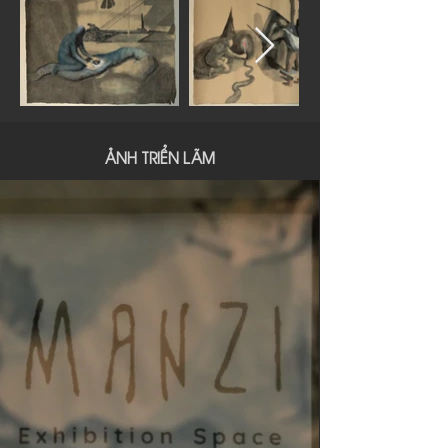
Hết
thư
viện
​ẢNH TRIỂN LÃM