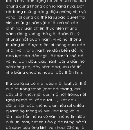
tranh này, đến động cơ và mục tiêu của
chúng cũng không còn rõ ràng nữa. Dật
dờ trong những dáng điệu chừng như vô
vọng, lại cũng có thể là sự xảo quyệt trá
hình, những nhân vật bí ẩn và vô xác
định này luân phiên thực hiện những
hành động không thể giải đoán. Phi lý
nhưng nhất quán: hành vi vô hại thông
thường khi được diễn lại thông qua các
nhân vật trong tranh sẽ dần biến đổi: từ
bạo lực hóa đến nghi lễ hóa: từ nhỏ bé,
vô hại ban đầu, các hành động dần trở
nên nặng nề, đầy hăm dọa, sau rốt thì
nhẹ bẫng choáng ngợp, đầy thần tính.
Thứ ba là sự có mặt của một loạt vật thể
dị biệt trong tranh (một cái thang, cái
cây chết khô, một con mắt rớt tròng, nội
tạng bị mổ ra, xác hươu,...). Kết cấu
đồng hiện của không gian nếu soi chiếu
quanh hệ thống ký hiệu lạc lõng và lạ
lẫm này hẳn nở ra vô vàn những tín hiệu
biểu thị mới, hệt như ảo giác bừng nở từ
cú xoay của ống kính vạn hoa: Chúng là