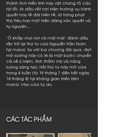
thánh tích hiển linh hay vật chứng tố cáo
tội lỗi, là dấu vết nơi hiện trường vụ hành
quyết hay lễ đài hiến tế, là trừng phạt
thủ tiêu hay một hiến dâng xác quyết và
tự nguyện…
‘Ở khắp mọi nơi và mãi mãi’ đánh dấu
lần trở lại thứ tư của Nguyễn Trần Nam
tại manzi. So với ba chương đã qua, đợt
mở xưởng này có lẽ là một bước chuyển
cả về ý niệm, tính thẩm mỹ và năng
lượng sáng tạo. Hồi thứ tư này mở cửa
trong 4 tuần (từ 19 tháng 7 đến hết ngày
18 tháng 8) tại Không gian triển lãm
manzi. Vào cửa tự do.
CÁC TÁC PHẨM