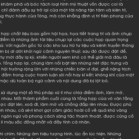
khám phá và bóc tách loại hình mỹ thuật vốn được coi là
chỉ đánh dấu sự trở lại của một tài năng tận tâm và kiên trì,
 thực hành của Tông, mà còn khẳng định vị trí tiên phong của
.
 hợp chất liệu bao gồm hội họa, họa tiết trang trí và ảnh chụp
điểm là những ảnh tài liệu chụp lại các cuộc họp quan trọng
sử. Với nguồn gốc từ các kho lưu trữ tư liệu và kênh truyền thông
ên bị di dời khỏi ngữ cảnh nguyên thuỷ; sau đó được đặt để,
 tự mới đầy lạ kỳ, khiến người xem khó có thể giải mã đâu là
 Tổng hợp lại, chúng làm nổi bật lên những nét đặc trưng và
ội trường rộng lớn với những chiếc bàn vĩ đại, ghế nặng trịch
đắm trong cuộc tranh luận sôi nổi hay kí kết; không khí của một
 mặc dù toàn bộ ngữ cảnh và nội dung đã bị lột bỏ.
g sử dụng một số thủ pháp xử lí như chia điểm ảnh, làm mờ,
nhau. Mỗi thành phẩm cuối cùng là tổng hợp của vô vàn tầng
ược đặt lên, xoá đi, làm mờ và chồng đắp lên nhau. Được phủ
nh nhau, cả sê-ri khơi gợi cảm giác hoài cổ về quá khứ vàng
t ngôn ngữ và phong cách sáng tác thanh thoát, được củng cố
 lí màu sắc đồng nhất và đầy tính cá nhân.
khi chìm. Những ám hiệu tượng hình, lúc ẩn lúc hiện. Những