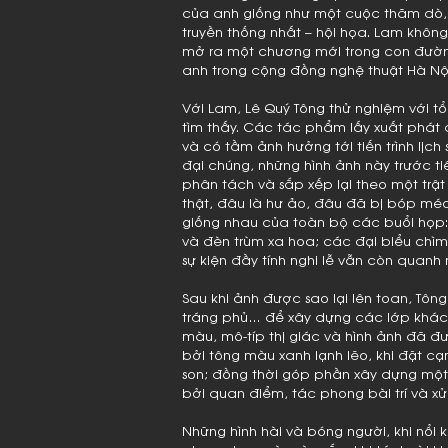
của anh giống như một cuộc thăm dò, 
truyền thống nhất – hội họa. Lam không 
mở ra một chương mới trong con đường
anh trong cộng đồng nghệ thuật Hà Nội
Với Lam, Lê Quý Tông thử nghiệm với tổ
tìm thấy. Các tác phẩm lấy xuất phát 
và có tầm ảnh hưởng tới tiến trình lịch 
đại chúng, những hình ảnh này trước ti
phân tách và sắp xếp lại theo một trật
thật, đâu là hư ảo, đâu đã bị bóp méo.
giống nhau của toàn bộ các buổi họp: h
và đèn trùm xa hoa; các đại biểu chìm 
sự kiện đầy tính nghi lễ vẫn còn quanh
Sau khi ảnh được sao lại lên toan, Tôn
tráng phủ… để xây dựng các lớp khác 
màu, mô-típ thị giác và hình ảnh đã đ
bởi tông màu xanh lạnh lẽo, khi đặt cạ
son; đồng thời góp phần xây dựng mộ
bởi quan điểm, tác phong bài trí và xử
Những hình hài và bóng người, khi nổi 