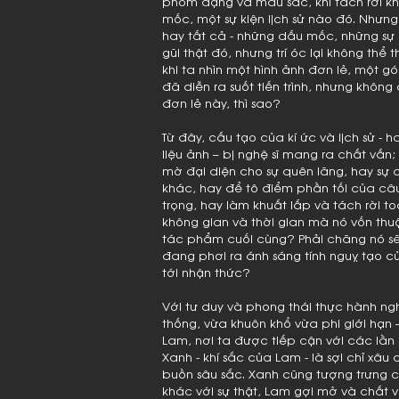
phom dạng và màu sắc, khi tách rời kh
mốc, một sự kiện lịch sử nào đó. Nhưng
hay tất cả - những dấu mốc, những sự k
gũi thật đó, nhưng trí óc lại không thể
khi ta nhìn một hình ảnh đơn lẻ, một gó
đã diễn ra suốt tiến trình, nhưng khôn
đơn lẻ này, thì sao?
Từ đây, cấu tạo của kí ức và lịch sử - 
liệu ảnh – bị nghệ sĩ mang ra chất vấn
mờ đại diện cho sự quên lãng, hay s
khác, hay để tô điểm phần tối của câ
trọng, hay làm khuất lấp và tách rời t
không gian và thời gian mà nó vốn thuộ
tác phẩm cuối cùng? Phải chăng nó sẽ c
đang phơi ra ánh sáng tính nguỵ tạo 
tới nhận thức?
Với tư duy và phong thái thực hành ng
thống, vừa khuôn khổ vừa phi giới hạn 
Lam, nơi ta được tiếp cận với các lằn 
Xanh - khí sắc của Lam - là sợi chỉ xâu
buồn sâu sắc. Xanh cũng tượng trưng ch
khác với sự thật, Lam gợi mở và chất v