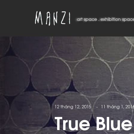
art space . exhibition space
art space . exhibition spac
12 tháng 12, 2015
-
11 tháng 1, 201
True Blue