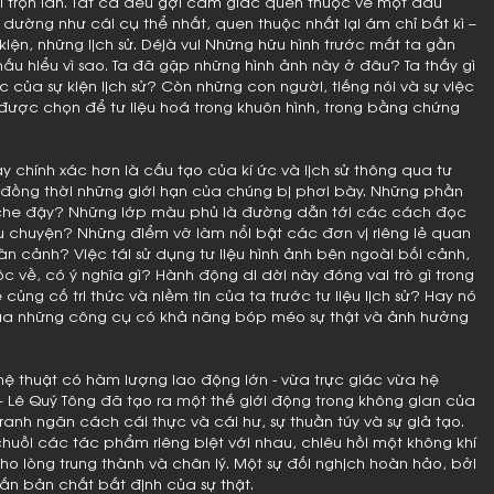
i trộn lẫn. Tất cả đều gợi cảm giác quen thuộc về một dấu
 dường như cái cụ thể nhất, quen thuộc nhất lại ám chỉ bất kì –
iện, những lịch sử. Déjà vu! Những hữu hình trước mắt ta gần
 thấu hiểu vì sao. Ta đã gặp những hình ảnh này ở đâu? Ta thấy gì
c của sự kiện lịch sử? Còn những con người, tiếng nói và sự việc
g được chọn để tư liệu hoá trong khuôn hình, trong bằng chứng
hay chính xác hơn là cấu tạo của kí ức và lịch sử thông qua tư
; đồng thời những giới hạn của chúng bị phơi bày. Những phần
ự che đậy? Những lớp màu phủ là đường dẫn tới các cách đọc
u chuyện? Những điểm vỡ làm nổi bật các đơn vị riêng lẻ quan
oàn cảnh? Việc tái sử dụng tư liệu hình ảnh bên ngoài bối cảnh,
c về, có ý nghĩa gì? Hành động di dời này đóng vai trò gì trong
ủng cố tri thức và niềm tin của ta trước tư liệu lịch sử? Hay nó
của những công cụ có khả năng bóp méo sự thật và ảnh hưởng
hệ thuật có hàm lượng lao động lớn - vừa trực giác vừa hệ
– Lê Quý Tông đã tạo ra một thế giới động trong không gian của
ranh ngăn cách cái thực và cái hư, sự thuần túy và sự giả tạo.
 chuỗi các tác phẩm riêng biệt với nhau, chiêu hồi một không khí
o lòng trung thành và chân lý. Một sự đối nghịch hoàn hảo, bởi
ấn bản chất bất định của sự thật.