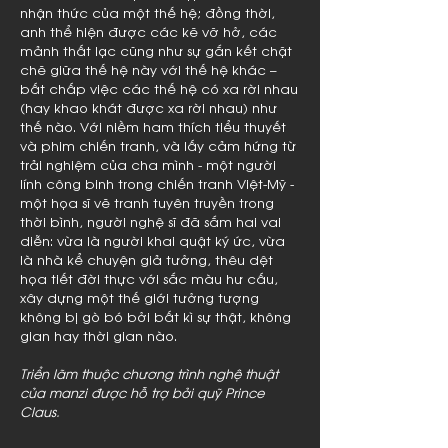
nhận thức của một thế hệ; đồng thời,
anh thể hiện được các kẽ vỡ hở, các
mảnh thất lạc cũng như sự gắn kết chặt
chẽ giữa thế hệ này với thế hệ khác –
bất chấp việc các thế hệ có xa rời nhau
(hay khao khát được xa rời nhau) như
thế nào. Với niềm ham thích tiểu thuyết
và phim chiến tranh, và lấy cảm hứng từ
trải nghiệm của cha mình - một người
lính công binh trong chiến tranh Việt-Mỹ -
một họa sĩ vẽ tranh tuyên truyền trong
thời bình, người nghệ sĩ đã sắm hai vai
diễn: vừa là người khai quật ký ức, vừa
là nhà kể chuyện giả tưởng, thêu dệt
họa tiết đời thực với sắc màu hư cấu,
xây dựng một thế giới tưởng tượng
không bị gò bó bởi bất kì sự thật, không
gian hay thời gian nào.
Triển lãm thuộc chương trình nghệ thuật
của manzi được hỗ trợ bởi quỹ Prince
Claus.