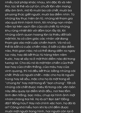
nhiều bút pháp khác nhau, khi đặc tả và nên
thơ, lúc lê thê và cụt lủn, chuỗi tản văn mang
đầy ám ảnh, mô tả mười ba cái chết, mười ba
phương thức giết người, mười ba điểm nhìn. Từ
những tay thực hiện án tử, những kẻ tham gia
vào quá trình hành hình, tới những nạn nhân
nằm lại trên vạch lằn của cõi chết; từ những
khu rừng nhiệt đới với đầm bùn lầy lội, tới
những cảnh quan hoang tàn bị thiêu đốt bởi
mặt trời, ta có cảm giác các nhân vật đang
tham gia vào một cuộc chiến tranh. Và nó có
thể là bất cứ cuộc chiến nào, ở bất cứ địa điểm
nào, thời gian nào; nó có thể đang diễn ra ngay
lúc này, hay đã kết thúc từ hàng trăm năm
trước, hay sẽ xảy ra ở một thời điểm nào đó trong
tương lai. Cho dù nó là một trận chiến của thất
bại hay của chiến thắng, của máu hay của
vinh quang, thì nó đều kết thúc bằng những cái
chết. Phải có người chết – mặc cho họ là người
hùng hay kẻ xấu, mặc cho họ là một trong số
“chúng ta” hay một trong số “bọn chúng”. Tất cả
những cái chết được miêu tả trong các văn bản
này đều quay lại điểm khởi đầu, nơi treo tấm
ảnh đen trắng, bạc màu, chụp lại hình ảnh một
nhóm chàng trai trẻ. Họ là ai? Bạn bè? Đồng
đội? Bằng hữu? Hay nói chính xác hơn, họ đã là
ai? Càng khó hiểu hơn khi ta chỉ đếm được
mười một người trong hình, hai người còn lại ở