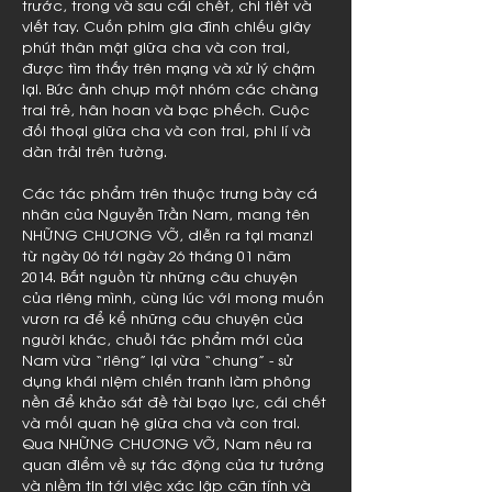
trước, trong và sau cái chết, chi tiết và
viết tay. Cuốn phim gia đình chiếu giây
phút thân mật giữa cha và con trai,
được tìm thấy trên mạng và xử lý chậm
lại. Bức ảnh chụp một nhóm các chàng
trai trẻ, hân hoan và bạc phếch. Cuộc
đối thoại giữa cha và con trai, phi lí và
dàn trải trên tường.
Các tác phẩm trên thuộc trưng bày cá
nhân của Nguyễn Trần Nam, mang tên
NHỮNG CHƯƠNG VỠ, diễn ra tại manzi
từ ngày 06 tới ngày 26 tháng 01 năm
2014. Bắt nguồn từ những câu chuyện
của riêng mình, cùng lúc với mong muốn
vươn ra để kể những câu chuyện của
người khác, chuỗi tác phẩm mới của
Nam vừa “riêng” lại vừa “chung” - sử
dụng khái niệm chiến tranh làm phông
nền để khảo sát đề tài bạo lực, cái chết
và mối quan hệ giữa cha và con trai.
Qua NHỮNG CHƯƠNG VỠ, Nam nêu ra
quan điểm về sự tác động của tư tưởng
và niềm tin tới việc xác lập căn tính và