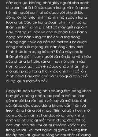
đầy bạo lực. Những phút giây người cha dành
cho con trai là hết sức quan trọng, và mối quan
hệ mà người con trai có được với cha sẽ tác
động lớn tới việc hình thành nhân cách trong
tương lai. Cậu bé trong đoạn phim khi trưởng
thành sẽ trở thành gì? Một cỗ máy giết người?
Hay, một người bảo vệ cho lẽ phải? Liệu hành
động học bắn súng có thể coi là một trong
những nghi thức cơ bản để một cậu bé được
công nhận là một người đàn ông? Hay, một
hình thức lạm dụng trẻ em? Điều này cho ta
thấy gì về giá trị con người và nền tảng văn hóa
của chúng ta? Liệu súng – hay nói chính xác
hơn là bạo lực – có nên được chấp nhận như
một giải pháp trong thời khắc chính trị bất ổn
định này? Hay, dân chủ và tự do quá trớn cuối
cùng lại là một vấn đề?
Chạy dài trên tường như những tấm bằng khen
hay giấy chứng nhận, tác phẩm thứ hai bao
gồm mười ba văn bản viết tay và một bức ảnh
cũ, tất cả đều được đóng khung cẩn thận và
treo thẳng hàng với nhau. Tiến lại gần hơn, một
cảm giác ớn lạnh chạy dọc sống lưng khi ta
nhận ra những gì mắt mình đang đọc: tất cả
các văn bản đều thuật lại khoảnh khắc trước,
trong và sau khi một người bị giết – những tích
tắc ấy, phù du giữa sự sống và cái chết. Sử dụng