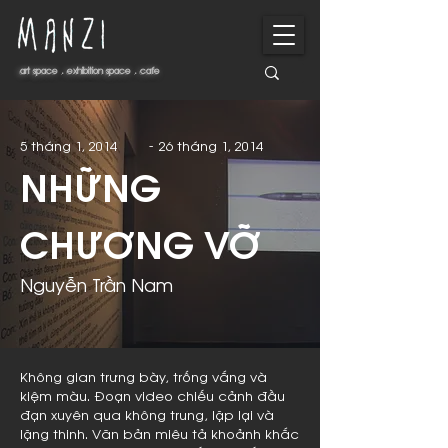
art space . exhibition space . cafe
art space . exhibition space . cafe
-
5 tháng 1, 2014
26 tháng 1, 2014
NHỮNG
CHƯƠNG VỠ
Nguyễn Trần Nam
Không gian trưng bày, trống vắng và
kiệm màu. Đoạn video chiếu cảnh đầu
đạn xuyên qua không trung, lặp lại và
lặng thinh. Văn bản miêu tả khoảnh khắc