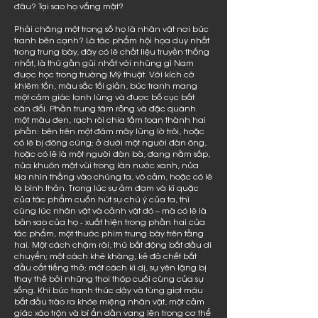
đâu? Tại sao họ vắng mặt?
Phải chăng một trong số họ là nhân vật nơi bức
tranh bên cạnh? Là tác phẩm hội họa duy nhất
trong trưng bày, đây có lẽ chất liệu truyền thống
nhất, là thứ gần gũi nhất với những gì Nam
được học trong trường Mỹ thuật. Với kích cỡ
khiêm tốn, màu sắc tối giản, bức tranh mang
một cảm giác lạnh lùng và được bố cục bất
cân đối. Phần trung tâm rỗng và đặc quánh
một màu đen, rạch ròi chia tấm toan thành hai
phần: bên trên một đám mây lững lờ trôi, hoặc
có lẽ bị đông cứng; ở dưới một người đàn ông,
hoặc có lẽ là một người đàn bà, đang nằm sấp,
nửa khuôn mặt vùi trong làn nước xanh, nửa
kia nhìn thẳng vào chúng ta, vô cảm, hoặc có lẽ
là bình thản. Trong lúc sự ảm đạm và kì quặc
của tác phẩm cuốn hút sự chú ý của ta, thì
cùng lúc nhân vật và cảnh vật đó – mà có lẽ là
bản sao của họ - xuất hiện trong phần hai của
tác phẩm, một thước phim trưng bày trên tầng
hai. Một cách chậm rãi, thứ bất động bắt đầu di
chuyển; một cách khẽ khàng, kẻ đã chết bắt
đầu cất tiếng thở; một cách kì dị, sự yên lặng bị
thay thế bởi những thoi thóp cuối cùng của sự
sống. Khi bức tranh thức dậy và từng giọt máu
bắt đầu trào ra khóe miệng nhân vật, một cảm
giác xáo trộn và bí ẩn dần vang lên trong cơ thể