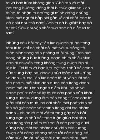
ta và bao trùm không gian. Ghê rợn và mất
phương hướng, đồng thời bị thúc giục và kích
thích, ta nhận ra những gì mình đang chứng
kiến: một người hấp hối gần kề cái chết. Anh ta
đã chết như thế nào? Anh ta đã bị giết? Hay đã
tự sát? Câu chuyện chết của anh đã diễn ra ra
sao?
Những câu hỏi này tiếp tục quanh quẩn trong
tâm trí ta, chỉ để phải đối mặt với sự trống trải
hiển hiện trong căn phòng cuối cùng. Trên một
trong những bức tường, đoạn phim chiếu viên
đạn di chuyển trong không trung được lặp đi
lặp lại. Tối tăm và bạo lực, hệt như chủ đề chính
của trưng bày, hai đạo cụ của thần chết – súng
và đạn – được liên tục nhắn tới xuyên suốt các
tác phẩm: mỗi viên đạn được bắn trong đoạn
phim mở đầu tràn ngập niềm kiêu hãnh và
hạnh phúc; bản vẽ kỹ thuật các phần của khẩu
súng được sử dụng làm nền trang trí cho các tờ
giấy viết nên mười ba cái chết; một phát đạn có
thể đã giết nhân vật chính trong đôi tác phẩm
tranh – phim; và một vết thương gây nên bởi
súng đạn là chủ đề tranh luận giữa hai cha
con trong tác phẩm thứ hai ở căn phòng cuối
cùng này, một tác phẩm chữ dán trên tường.
Được viết bằng phong cách rất bản năng, với
cảm xúc lấn át, đồng thời đan bện nhau một