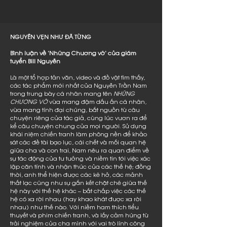
NGUYÊN VẸN NHƯ ĐÃ TỪNG
Bình luận về 'Những Chương vỡ' của giám
tuyển Bill Nguyễn
Là một tổ hợp tản văn, video và đồ vật tìm thấy,
các tác phẩm mới nhất của Nguyễn Trần Nam
trong trưng bày cá nhân mang tên
NHỮNG
CHƯƠNG VỠ
vừa mang đậm dấu ấn cá nhân,
vừa mang tính đại chúng, bắt nguồn từ câu
chuyện riêng của tác giả, cùng lúc vươn ra để
kể câu chuyện chung của mọi người. Sử dụng
khái niệm chiến tranh làm phông nền để khảo
sát các đề tài bạo lực, cái chết và mối quan hệ
giữa cha và con trai, Nam nêu ra quan điểm về
sự tác động của tư tưởng và niềm tin tới việc xác
lập căn tính và nhận thức của các thế hệ; đồng
thời, anh thể hiện được các kẽ hở, các mảnh
thất lạc cũng như sự gắn kết chặt chẽ giữa thế
hệ này với thế hệ khác – bất chấp việc các thế
hệ có xa rời nhau (hay khao khát được xa rời
nhau) như thế nào. Với niềm ham thích tiểu
thuyết và phim chiến tranh, và lấy cảm hứng từ
trải nghiệm của cha mình với vai trò lính công