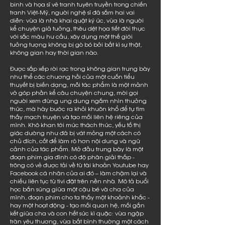
binh và họa sĩ vẽ tranh tuyên truyền trong chiến
tranh Việt-Mỹ, người nghệ sĩ đã sắm hai vai
diễn: vừa là nhà khai quật ký ức, vừa là người
kể chuyện giả tưởng, thêu dệt họa tiết đời thực
với sắc màu hư cấu, xây dựng một thế giới
tưởng tượng không bị gò bó bởi bất kì sự thật,
không gian hay thời gian nào.
Được sắp xếp rời rạc trong không gian trưng bày
như thể các chương hồi của một cuốn tiểu
thuyết bị biến dạng, mỗi tác phẩm là một mảnh
vỡ góp phần kể câu chuyện chung, mời gọi
người xem đừng ung dung ngắm nhìn thưởng
thức, mà hãy bước ra khỏi khuôn khổ để tự tìm
thấy mạch truyện và tạo mối liên hệ riêng của
mình. Khô khan tới mức thách thức, yếu tố thị
giác dường như đã bị vát mỏng một cách có
chủ đích, cốt để làm rõ hơn nội dung và ngữ
cảnh của tác phẩm. Mở đầu trưng bày là một
đoạn phim gia đình có độ phân giải thấp -
trông có vẻ được tải về từ tài khoản Youtube hay
Facebook cá nhân của ai đó – làm chậm lại và
chiếu liên tục từ tivi đặt trên nền nhà. Mô tả buổi
học bắn súng giữa một cậu bé và cha của
mình, đoạn phim cho ta thấy một khoảnh khắc -
hay một hoạt động - tạo mối quan hệ, mối gắn
kết giữa cha và con hết sức kì quặc: vừa ngập
tràn yêu thương, vừa bất bình thường một cách