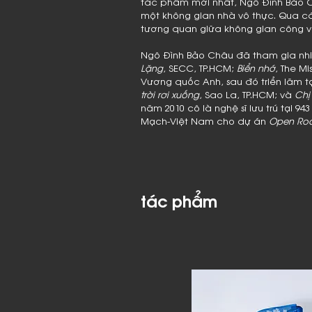
tác phẩm mới nhất, Ngô Đình Bảo C
một không gian nhà vô thực. Qua c
tương quan giữa không gian công v
Ngô Đình Bảo Châu đã tham gia nhi
Lặng
, SECC, TP.HCM;
Biển nhớ
, The M
Vương quốc Anh, sau đó triển lãm tại 
trời rơi xuống
, Sao La, TP.HCM; và
Chị
năm 2010 cô là nghệ sĩ lưu trú tại 
Mạch-Việt Nam cho dự án
Open Ro
tác phẩm