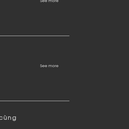
See more
See more
 cùng