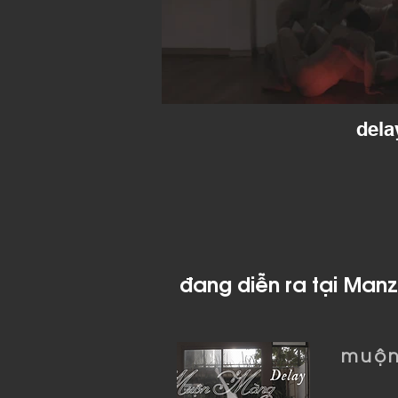
dela
đang diễn ra tại Manz
muộn