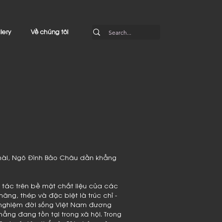
lery
Về chúng tôi
 mài, Ngô Đình Bảo Châu dần khẳng
 tác trên bề mặt chất liệu của các
măng, thép và đặc biệt là trúc chỉ -
o nghiệm đời sống Việt Nam đương
ẳng đang tồn tại trong xã hội. Trong