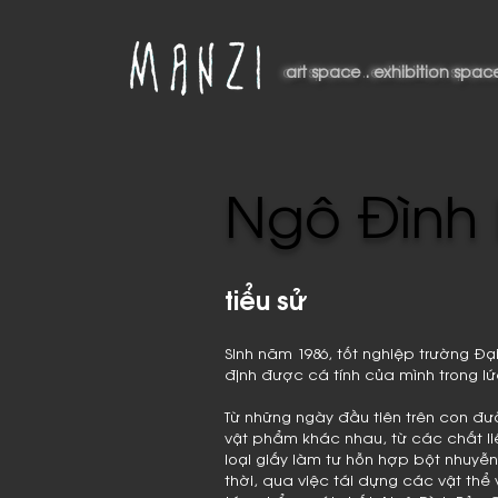
art space . exhibition space
art space . exhibition spac
Ngô Đình
tiểu sử
SInh năm 1986, tốt nghiệp trường Đ
định được cá tính của mình trong lứ
Từ những ngày đầu tiên trên con đư
vật phẩm khác nhau, từ các chất liệu
loại giấy làm tư hỗn hợp bột nhuy
thời, qua việc tái dựng các vật thể