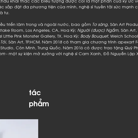
hâu khai thác các biểu tượng được coi là một phần của ký ức v
ác sắp đặt đa phương tiện của mình, nghệ sĩ tuyền tải sức mạnh
à tư.
ều triển lãm trong và ngoài nước, bao gồm
Tơ sáng
, Sàn Art Prod
istake Room, Los Angeles, CA, Hoa Kỳ;
Người (được) Ngắm
, Sàn Art
Little Pink Monster Gallery, TX, Hoa Kỳ;
Body Bouquet
, Welch School
 Tôi
, Sàn Art, TP.HCM. Năm 2018 cô tham gia chương trình apexart F
943 Studio, Côn Minh, Trung Quốc. Năm 2016 cô được trao tặng Quỹ P
om
- một sự kiện mở xưởng với nghệ sĩ Cam Xanh, Đỗ Nguyễn Lập X
​tác
phẩm