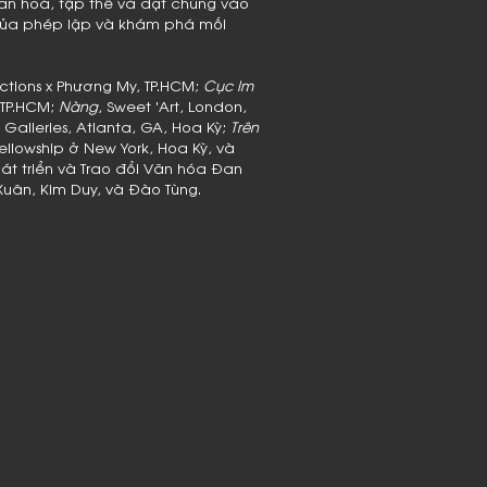
ăn hoá, tập thể và đặt chúng vào
 của phép lặp và khám phá mối
uctions x Phương My, TP.HCM;
Cục Im
, TP.HCM;
Nàng
, Sweet 'Art, London,
 Galleries, Atlanta, GA, Hoa Kỳ;
Trên
ellowship ở New York, Hoa Kỳ, và
hát triển và Trao đổi Văn hóa Đan
uân, Kim Duy, và Đào Tùng.