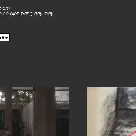
05 cm
re cố định bằng dây mây
thêm