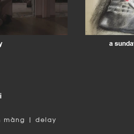
y
a sunda
i
 màng | delay