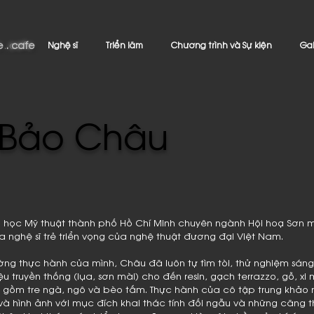
 . cafe
e . cafe
Nghệ sĩ
Triển lãm
Chương trình và Sự kiện
Gal
 Bảo Châu
ại học Mỹ thuật thành phố Hồ Chí Minh chuyên ngành Hội hoạ Sơn
a nghệ sĩ trẻ triển vọng của nghệ thuật đương đại Việt Nam.
ờng thực hành của mình, Châu đã luôn tự tìm tòi, thử nghiệm sáng
 truyền thống (lụa, sơn mài) cho đến resin, gạch terrazzo, gỗ, xi 
ễn gồm tre ngà, ngô và bèo tấm. Thực hành của cô tập trung khả
 và hình ảnh với mục đích khai thác tính đối ngẫu và những căng th