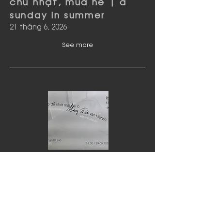
chủ nhật, mùa hè | a
sunday in summer
21 tháng 6, 2026
See more
Trò chuyện cùng | Talk
with MM Lab
29 tháng 5, 2026
See more