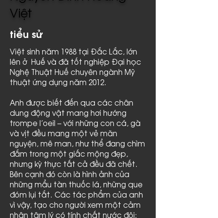
Việt
tiểu sử
Việt sinh năm 1988 tại Đắc Lắc, lớn
lên ở Huế và đã tốt nghiệp Đại học
Nghệ Thuật Huế chuyên ngành Mỹ
thuật ứng dụng năm 2012.
Anh được biết đến qua các chân
dung động vật mang hơi hướng
trompe l’oeil – với những con cá, gà
và vịt đều mang một vẻ mãn
nguyện, mê man, như thể đang chìm
đắm trong một giấc mộng đẹp,
nhưng kỳ thực tất cả đều đã chết.
Bên cạnh đó còn là hình ảnh của
những mẩu tàn thuốc lá, những que
đóm lụi tắt. Các tác phẩm của anh
vì vậy, tạo cho người xem một cảm
nhận tâm lý có tính chất nước đôi: