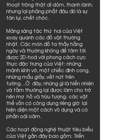
thoạt trông thật dí dỏm, thanh lành;
nhưng lại phảng phất đâu đó là sự
tàn lụi, chết chóc.
Mảng sáng tác thứ hai của Việt
xoay quanh các đồ vật thường
nhật. Các món đồ ta thấy hằng
ngày và thường không để tâm tới
được 2D-hoá với phong cách cực
thực đặc trưng của Việt: những
mảnh kính vỡ, một chiếc đinh cong,
những mẩu giấy, vết nứt trên
tường…Ở đây, những gì là hiển nhiên
và tầm thường lại được làm cho trở
nên mơ hồ và trừu tượng: các vật
thể vốn có công dụng riêng giờ lại
hiện diện một cách vô dụng và có
phần oái oăm.
Các hoạt động nghệ thuật tiêu biểu
của Việt gần đây bao gồm: Triển