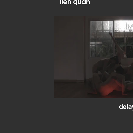
liên quan
dela