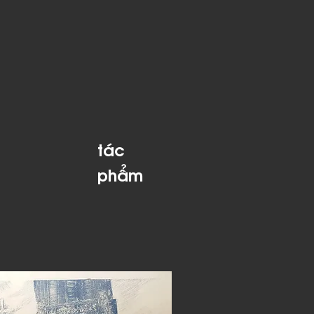
​tác
phẩm