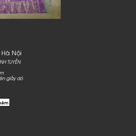
 Hà Nội
ANH TUYỀN
cm
rên giấy dó
thêm