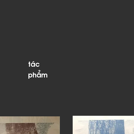
​tác
phẩm