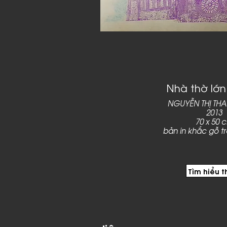
Nhà thờ lớn
NGUYỄN THỊ TH
2013
70 x 50 
bản in khắc gỗ t
Tìm hiểu 