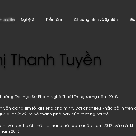
 . cafe
e . cafe
Nghệ sĩ
Triển lãm
Chương trình và Sự kiện
Gal
ị Thanh Tuyền
p trường Đại học Sư Phạm Nghệ Thuật Trung ương năm 2015.
n vẫn đang tìm lối đi riêng cho mình. Với chất liệu khắc gỗ in trên
giữ lại chút ký ức về thành phố này của một người trẻ.
ãm và đoạt giải nhất tài năng trẻ toàn quốc năm 2012, và giải khuy
 năm 2013.