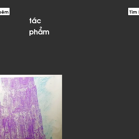
thêm
Tìm
​tác
phẩm