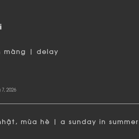
i
 màng | delay
 7, 2026
nhật, mùa hè | a sunday in summer