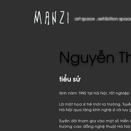
art space . exhibition space
art space . exhibition spac
Nguyễn Th
tiểu sử
Sinh năm 1992 tại Hà Nội, tốt nghiệ
Là một họa sĩ trẻ mới ra trường, Tuyề
Hà Nội qua lăng kính nghệ sĩ và lưu 
Tuyền đã tham gia vào một số triển l
trường cao đẳng nghệ thuật Hà Nội