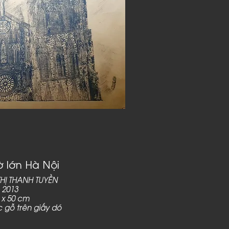
 lớn Hà Nội
HỊ THANH TUYỀN
2013
 x 50 cm
c gỗ trên giấy dó