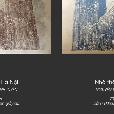
 Hà Nội
Nhà thờ
ANH TUYỀN
NGUYỄN T
cm
70
rên giấy dó
bản in khắ