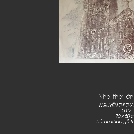
Nhà thờ lớn
NGUYỄN THỊ TH
2013
70 x 50 
bản in khắc gỗ t