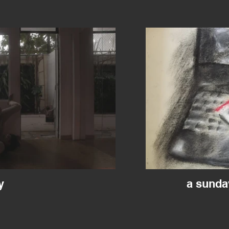
y
a sunda