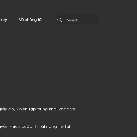
lery
Về chúng tôi
 giấy dó, Tuyền tập trung khai khác về
ến khích cuộc thi tài năng trẻ tại