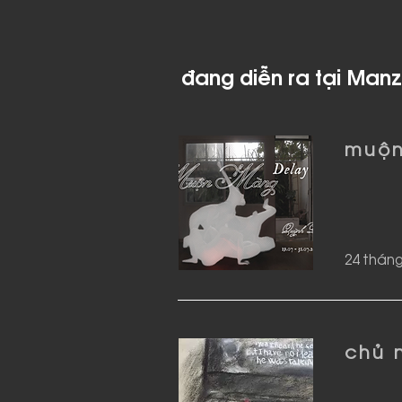
đang diễn ra tại Manz
muộn
24 tháng
chủ 