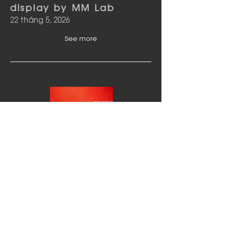
display by MM Lab
22 tháng 5, 2026
See more
phía sau trang sách |
Tour & Thảo luận cùng
Nguyễn Huyền Trang
9 tháng 5, 2026
See more