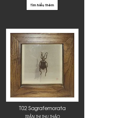
Tìm hiểu thêm
T02 Sagrafemorata
TRẦN THỊ THU THẢO