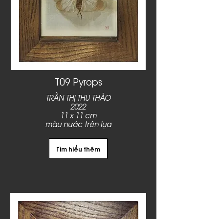
T09 Pyrops
TRẦN THỊ THU THẢO
2022
11 x 11 cm
màu nước trên lụa
Tìm hiểu thêm