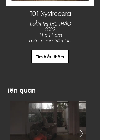
T01 Xystrocera
TRẦN THỊ THU THẢO
2022
11 x 11 cm
màu nước trên lụa
Tìm hiểu thêm
liên quan